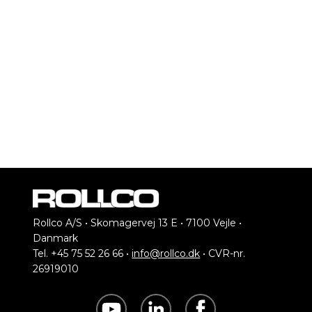
Rollco A/S • Skomagervej 13 E • 7100 Vejle •
Danmark
Tel. +45 75 52 26 66 •
info@rollco.dk
• CVR-nr.
26919010