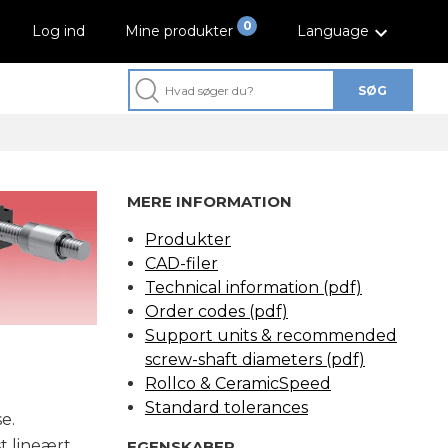
0
Log ind
Mine produkter
Language
SØG
MERE INFORMATION
Produkter
CAD-filer
Technical information (pdf)
Order codes (pdf)
Support units & recommended
screw-shaft diameters (pdf)
Rollco & CeramicSpeed
Standard tolerances
e.
t lineært
EGENSKABER