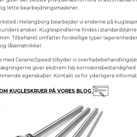
og lette bearbejdningsmaskiner.
rksted i Helsingborg bearbejder vi enderne på kuglesp
kunders ønsker. Kuglespindlerne findes i standardstørrel
 mm. Tilbehøret omfatter forskellige typer lagerenheder
og låsemøtrikker.
e med CeramicSpeed tilbyder vi overfladebehandlingslø
ægningerne giver ekstrem høj korrosionsbestandighed o
mmende egenskaber. Kontakt os for yderligere informat
 OM KUGLESKRUER PÅ VORES BLOG