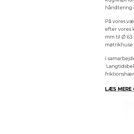
håndtering 
På vores væ
efter vores 
mm til Ø 63
møtrikhuse 
I samarbejd
Langtidsbel
friktionshæ
LÆS MERE