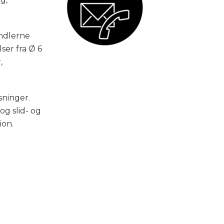
indlerne
ser fra Ø 6
,
sninger.
g slid- og
ion.