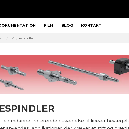
DOKUMENTATION
FILM
BLOG
KONTAKT
er
Kuglespindler
ESPINDLER
ue omdanner roterende bevægelse til lineær bevægels
r anvendes i applikationer, der kræver et stift og præcis