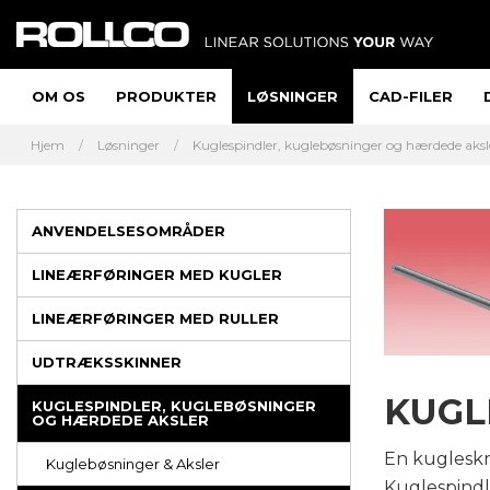
OM OS
PRODUKTER
LØSNINGER
CAD-FILER
Hjem
Løsninger
Kuglespindler, kuglebøsninger og hærdede aksl
ANVENDELSESOMRÅDER
LINEÆRFØRINGER MED KUGLER
LINEÆRFØRINGER MED RULLER
UDTRÆKSSKINNER
KUGL
KUGLESPINDLER, KUGLEBØSNINGER
OG HÆRDEDE AKSLER
En kugleskr
Kuglebøsninger & Aksler
Kuglespindle