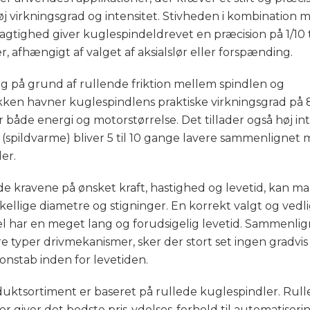
j virkningsgrad og intensitet. Stivheden i kombination 
agtighed giver kuglespindeldrevet en præcision på 1/10 ti
r, afhængigt af valget af aksialslør eller forspænding.
g på grund af rullende friktion mellem spindlen og
ken havner kuglespindlens praktiske virkningsgrad på 
 både energi og motorstørrelse. Det tillader også høj int
 (spildvarme) bliver 5 til 10 gange lavere sammenlignet
er.
lde kravene på ønsket kraft, hastighed og levetid, kan m
kellige diametre og stigninger. En korrekt valgt og vedl
l har en meget lang og forudsigelig levetid. Sammenli
 typer drivmekanismer, sker der stort set ingen gradvis
ionstab inden for levetiden.
duktsortiment er baseret på rullede kuglespindler. Rul
r giver det bedste pris-ydelses-forhold til automatiserin