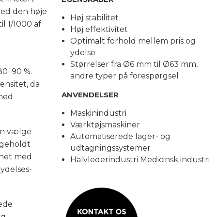
med den høje
Høj stabilitet
l 1/1000 af
Høj effektivitet
Optimalt forhold mellem pris og
ydelse
Størrelser fra Ø6 mm til Ø63 mm,
80–90 %.
andre typer på forespørgsel
ensitet, da
ANVENDELSER
 med
Maskinindustri
Værktøjsmaskiner
an vælge
Automatiserede lager- og
igeholdt
udtagningssystemer
gnet med
Halvlederindustri Medicinsk industri
 ydelses-
lede
g,