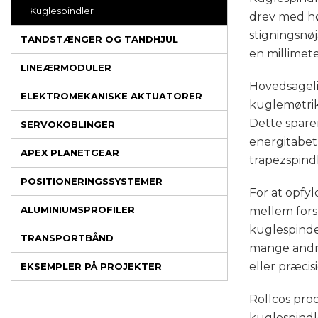
Kuglespindler
drev med hø
stigningsnøj
TANDSTÆNGER OG TANDHJUL
en millimete
LINEÆRMODULER
Hovedsageli
ELEKTROMEKANISKE AKTUATORER
kuglemøtrik
Dette sparer
SERVOKOBLINGER
energitabet
APEX PLANETGEAR
trapezspindl
POSITIONERINGSSYSTEMER
For at opfy
ALUMINIUMSPROFILER
mellem fors
kuglespinde
TRANSPORTBÅND
mange andre
eller præcis
EKSEMPLER PÅ PROJEKTER
Rollcos pro
kuglespindle