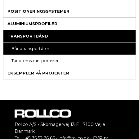
POSITIONERINGSSYSTEMER
ALUMINIUMSPROFILER
TRANSPORTBÅND
Båndtransportører
Tandremstransportører
EKSEMPLER PÅ PROJEKTER
Rollco A/S • Skomagervej 13 E • 7100 Vejle •
Danmark
Tel. +45 75 52 26 66 •
info@rollco.dk
• CVR-nr.