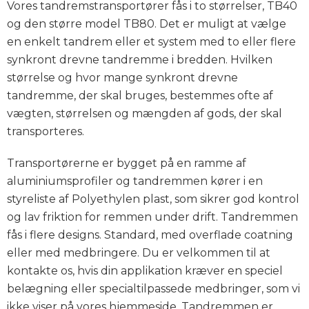
Vores tandremstransportører fås i to størrelser, TB40
og den større model TB80. Det er muligt at vælge
en enkelt tandrem eller et system med to eller flere
synkront drevne tandremme i bredden. Hvilken
størrelse og hvor mange synkront drevne
tandremme, der skal bruges, bestemmes ofte af
vægten, størrelsen og mængden af gods, der skal
transporteres.
Transportørerne er bygget på en ramme af
aluminiumsprofiler og tandremmen kører i en
styreliste af Polyethylen plast, som sikrer god kontrol
og lav friktion for remmen under drift. Tandremmen
fås i flere designs. Standard, med overflade coatning
eller med medbringere. Du er velkommen til at
kontakte os, hvis din applikation kræver en speciel
belægning eller specialtilpassede medbringer, som vi
ikke viser på vores hjemmeside. Tandremmen er